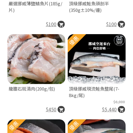
嚴選挪威薄鹽鯖魚片(185g/
頂級挪威鮭魚頭剖半
片)
(350g±10%/邊)
$100
$100
優惠
龍膽石斑清肉(200g/包)
頂級挪威現流鮭魚整尾(7-
8kg/尾)
$6,000
$450
$5,440
優惠
優惠