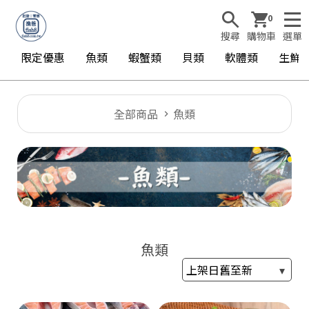
0
搜尋
購物車
選單
限定優惠
魚類
蝦蟹類
貝類
軟體類
生鮮
全部商品
魚類
魚類