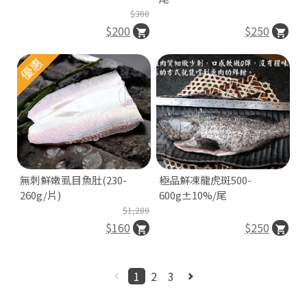
$300
$200
$250
優惠
無刺鮮嫩虱目魚肚(230-
極品鮮凍龍虎斑500-
260g/片)
600g±10%/尾
$1,280
$160
$250
1
2
3