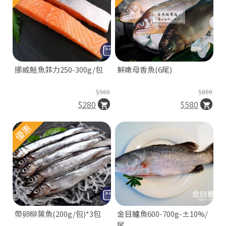
挪威鮭魚菲力250-300g/包
鮮嫩母香魚(6尾)
$560
$800
$280
$580
優惠
帶卵柳葉魚(200g/包)*3包
金目鱸魚600-700g-±10%/
尾