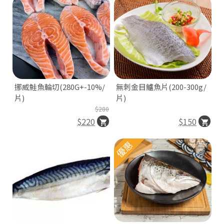
挪威鮭魚輪切(280G+-10%/
無刺金目鱸魚片(200-300g/
片)
片)
$280
$220
$150
優惠