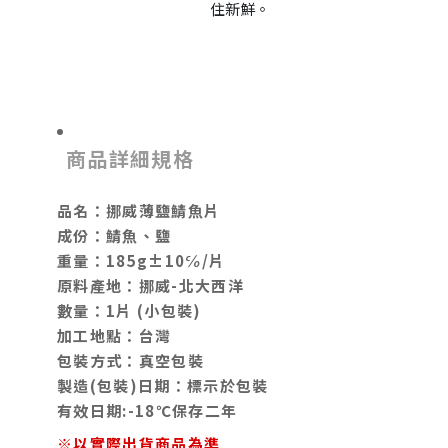
住新鮮。
商品詳細規格
品名：挪威薄鹽鯖魚片
成份：鯖魚、鹽
重量：185g±10℅/片
原料產地：挪威-北大西洋
數量：1片 (小包裝)
加工地點：台灣
包裝方式：真空包裝
製造(包裝)日期：標示於包裝
有效日期:-18℃保存二年
※以實際出貨商品為準