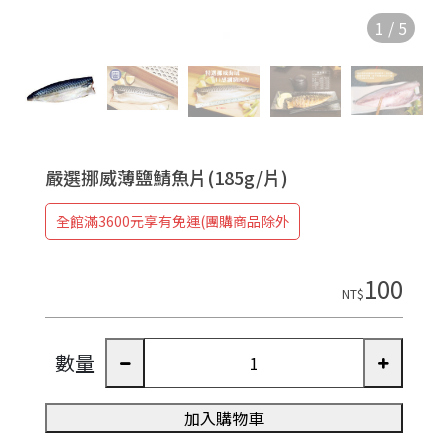
1
/
5
嚴選挪威薄鹽鯖魚片(185g/片)
全館滿3600元享有免運(團購商品除外
100
NT$
數量
加入購物車