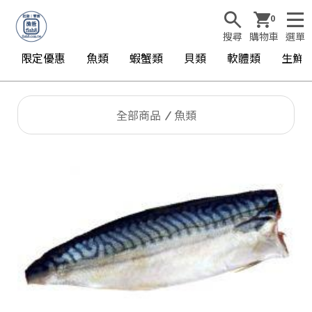
0
搜尋
購物車
選單
限定優惠
魚類
蝦蟹類
貝類
軟體類
生鮮
全部商品
魚類