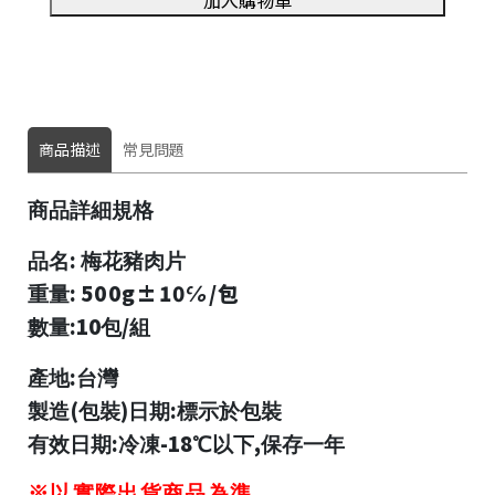
商品描述
常見問題
商品詳細規格
:
品名
梅花豬肉片
:
500g±10℅/
包
重量
:10
/
數量
包
組
:
產地
台灣
(
)
:
製造
包裝
日期
標示於包裝
:
-18
,
有效日期
冷凍
℃
以下
保存一年
※以實際出貨商品為準