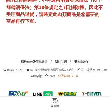
除
日解除權時，不再適用消費者保護法（以下
19
7
簡稱消保法）第
條規定之
日解除權。因此不
受理商品退貨，請確定此肉類商品是您需要的
商品再行下單。
服務條款及隱私政策
關於我們
退換貨政策
047516228
500彰化縣彰化市崙平南路254號
統一編號 93797039
Copyright ©
2026
漁爸海鮮Fish_8
0
購物車