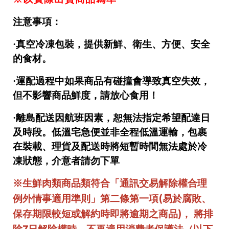
注意事項：
·真空冷凍包裝，提供新鮮、衛生、方便、安全
的食材。
·
運配過程中如果商品有碰撞會導致真空失效，
但不影響商品鮮度，請放心食用！
·
離島配送因航班因素，恕無法指定希望配達日
及時段。低溫宅急便並非全程低溫運輸，包裹
在裝載、理貨及配送時將短暫時間無法處於冷
凍狀態，介意者請勿下單
※生鮮肉類商品類符合「通訊交易解除權合理
(
例外情事適用準則」第二條第一項
易於腐敗、
)
保存期限較短或解約時即將逾期之商品
， 將排
7