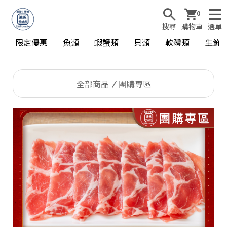
0
搜尋
購物車
選單
限定優惠
魚類
蝦蟹類
貝類
軟體類
生鮮
全部商品
團購專區