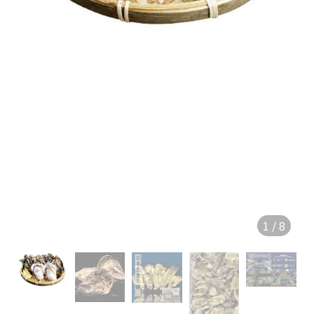
1
/
8