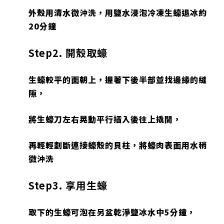
外殼用清水微沖洗，用鹽水浸泡冷凍生蠔退冰約
20分鐘
Step2. 開殼取蠔
彰
統
化
一
生蠔較平的面朝上，握著下後半部並找邊緣的縫
縣
編
隙，
彰
號
化
93
將生蠔刀左右晃動平行插入後往上撬開，
市
崙
再輕輕劃斷連接蠔殼的貝柱，將蠔肉表面用水稍
平
微沖洗
南
路
25
Step3. 享用生蠔
號
C
取下的生蠔可泡在另盆乾淨鹽冰水中5分鐘，
o