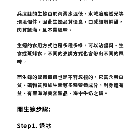
兵庫縣的生蠔由於海灣水溫低、水域適度透光等
環境條件，因此生蠔品質優良，口感細嫩鮮甜，
肉質飽滿，且不帶腥味。
生蠔的食用方式也是多種多樣，可以沾醬料、生
食或蒸烤食，不同的烹調方式也會帶出不同的風
味。
而生蠔的營養價值也是不容忽視的，它富含蛋白
質、礦物質和維生素等多種營養成分，對身體有
益、有著海洋美容聖品、海中牛奶之稱。
開生蠔步驟:
Step1. 退冰