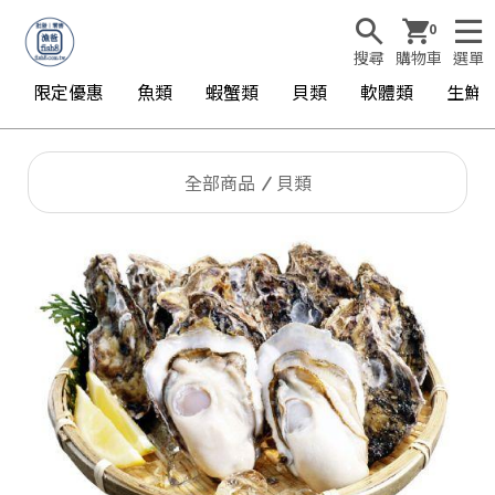
0
搜尋
購物車
選單
限定優惠
魚類
蝦蟹類
貝類
軟體類
生鮮
全部商品
貝類