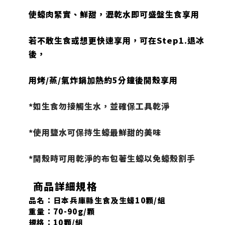
p
y
使蠔肉緊實、鮮甜，瀝乾水即可盛盤生食享用
r
i
g
若不敢生食或想更快速享用，可在Step1.退冰
h
後，
t
©
2
用烤
/
蒸
/
氣炸鍋加熱約
5
分鐘後開殼享用
0
2
6
*如生食勿接觸生水，並確保工具乾淨
爸
海
*使用鹽水可保持生蠔最鮮甜的美味
鮮
F
i
*開殼時可用乾淨的布包著生蠔以免蠔殼割手
s
h
_
商品詳細規格
8
品名：日本兵庫縣生食及生蠔10顆/組
重量：70-90g/顆
規格：10顆/組