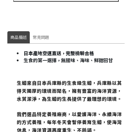
商品描述
常見問題
日本產地空運直送
完整檢驗合格
，
生食的第一選擇
無腥味、海味、鮮甜回甘
，
生蠔來自日本兵庫縣的生食級生蠔，兵庫縣以其
得天獨厚的環境而聞名，擁有豐富的海洋資源，
水質潔淨，
為生蠔的生長提供了最理想的環境。
我們選品特定養殖廠商，以愛護海洋、永續海洋
的方式養殖，每年冬天會暫停養育生蠔，使海灣
休息，海洋資源再度重生、不耗竭。