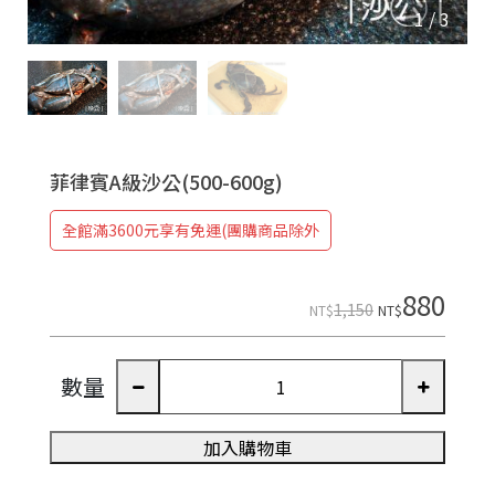
1
/
3
菲律賓A級沙公(500-600g)
全館滿3600元享有免運(團購商品除外
880
1,150
NT$
NT$
數量
加入購物車