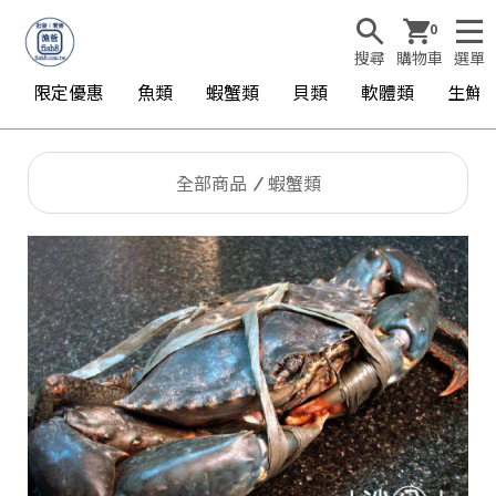
0
搜尋
購物車
選單
限定優惠
魚類
蝦蟹類
貝類
軟體類
生鮮
全部商品
蝦蟹類