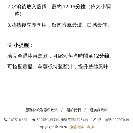
分鐘
（依大小調
2.
水滾後放入蒸鍋，蒸約 12-15
整）。
3.
蒸熟後立即享用，蟹肉香氣最濃、口感最佳。
小提醒
：
💡
若完全退冰再烹煮，可縮短蒸煮時間至12
分鐘
。
可搭配薑醋、蒜蓉或特製醬汁，提升整體風味
服務條款及隱私政策
關於我們
退換貨政策
047516228
500彰化縣彰化市崙平南路254號
統一編號 93797039
Copyright ©
2026
漁爸海鮮Fish_8