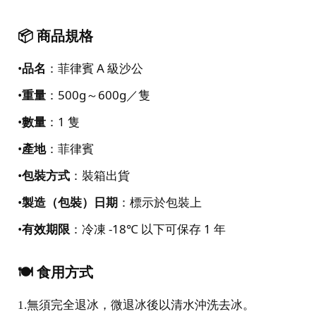
📦 商品規格
•
品名
：菲律賓 A 級沙公
•
重量
：500g～600g／隻
•
數量
：1 隻
•
產地
：菲律賓
•
包裝方式
：裝箱出貨
•
製造（包裝）日期
：標示於包裝上
•
有效期限
：冷凍 -18℃ 以下可保存 1 年
🍽 食用方式
1.
無須完全退冰，微退冰後以清水沖洗去冰。