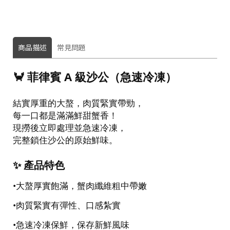
商品描述
常見問題
🦀 菲律賓 A 級沙公（急速冷凍）
結實厚重的大螯，肉質緊實帶勁，
每一口都是滿滿鮮甜蟹香！
現撈後立即處理並急速冷凍，
完整鎖住沙公的原始鮮味。
✨ 產品特色
•
大螯厚實飽滿，蟹肉纖維粗中帶嫩
•
肉質緊實有彈性、口感紮實
•
急速冷凍保鮮，保存新鮮風味